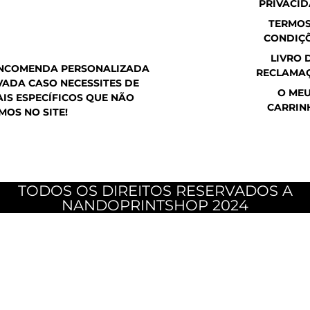
PRIVACI
a
o
g
p
o
r
TERMOS
p
k
a
CONDIÇ
m
LIVRO 
ENCOMENDA PERSONALIZADA
RECLAMA
ADA CASO NECESSITES DE
O ME
IS ESPECÍFICOS QUE NÃO
CARRIN
MOS NO SITE!
TODOS OS DIREITOS RESERVADOS A
NANDOPRINTSHOP 2024