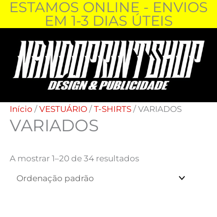
ESTAMOS ONLINE - ENVIOS
Skip
EM 1-3 DIAS ÚTEIS
to
content
Início
/
VESTUÁRIO
/
T-SHIRTS
/ VARIADOS
VARIADOS
A mostrar 1–20 de 34 resultados