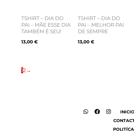
TSHIRT – DIA DO
TSHIRT – DIA DO
PAI – MÃE ESSE DIA
PAI – MELHOR PAI
TAMBÉM É SEU!
DE SEMPRE
13,00
€
13,00
€
1
2
→
W
F
I
INICI
h
a
n
CONTAC
a
c
s
t
e
t
POLITÍCA
s
b
a