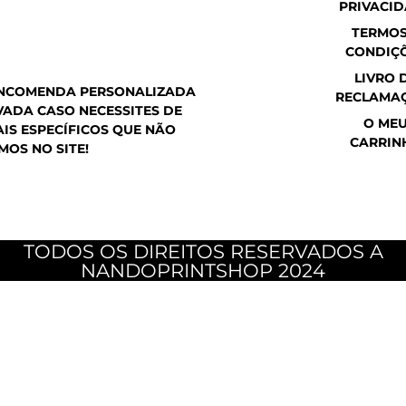
PRIVACI
a
o
g
p
o
r
TERMOS
p
k
a
CONDIÇ
m
LIVRO 
ENCOMENDA PERSONALIZADA
RECLAMA
ADA CASO NECESSITES DE
O ME
IS ESPECÍFICOS QUE NÃO
CARRIN
MOS NO SITE!
TODOS OS DIREITOS RESERVADOS A
NANDOPRINTSHOP 2024