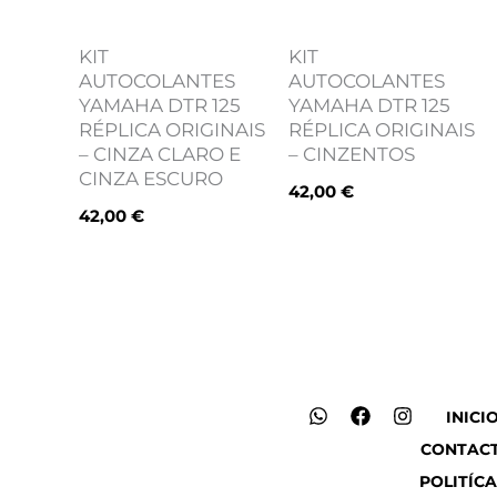
KIT
KIT
AUTOCOLANTES
AUTOCOLANTES
YAMAHA DTR 125
YAMAHA DTR 125
RÉPLICA ORIGINAIS
RÉPLICA ORIGINAIS
– CINZA CLARO E
– CINZENTOS
CINZA ESCURO
42,00
€
42,00
€
W
F
I
INICI
h
a
n
CONTAC
a
c
s
t
e
t
POLITÍCA
s
b
a