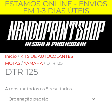
ESTAMOS ONLINE - ENVIOS
Skip
EM 1-3 DIAS ÚTEIS
to
content
Início
/
KITS DE AUTOCOLANTES
MOTAS
/
YAMAHA
/ DTR 125
DTR 125
A mostrar todos os 8 resultados