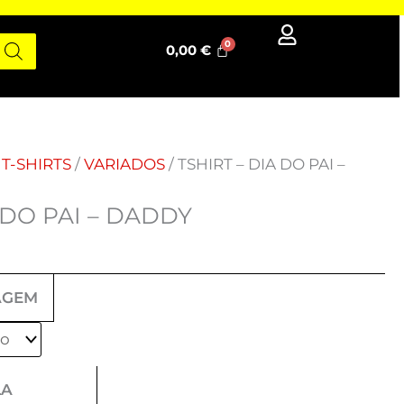
0,00
€
/
T-SHIRTS
/
VARIADOS
/ TSHIRT – DIA DO PAI –
 DO PAI – DADDY
AGEM
LA