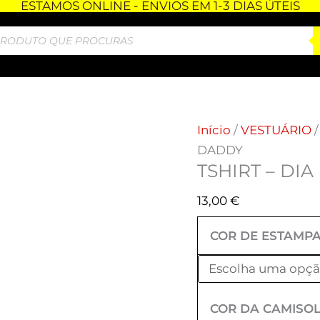
ESTAMOS ONLINE - ENVIOS EM 1-3 DIAS ÚTEIS
Quantidade
de
TSHIRT
-
DIA
DO
PAI
Início
/
VESTUÁRIO
-
DADDY
TSHIRT – DIA
DADDY
13,00
€
COR DE ESTAMP
COR DA CAMISO