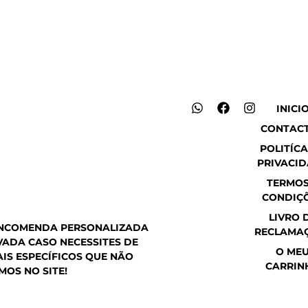
W
F
I
INICI
h
a
n
CONTAC
a
c
s
t
e
t
POLITÍCA
s
b
a
PRIVACI
a
o
g
p
o
r
TERMOS
p
k
a
CONDIÇ
m
LIVRO 
ENCOMENDA PERSONALIZADA
RECLAMA
ADA CASO NECESSITES DE
O ME
IS ESPECÍFICOS QUE NÃO
CARRIN
MOS NO SITE!