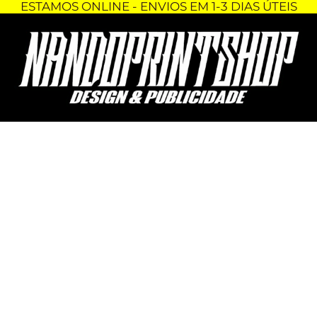
ESTAMOS ONLINE - ENVIOS EM 1-3 DIAS ÚTEIS
Skip
Quantidade
to
de
content
TSHIRT
-
25
DE
ABRIL