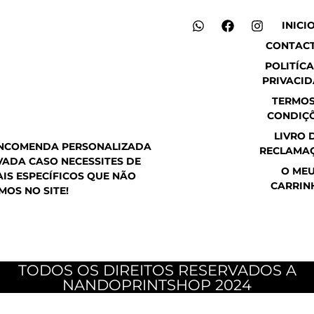
W
F
I
INICI
h
a
n
CONTAC
a
c
s
t
e
t
POLITÍCA
s
b
a
PRIVACI
a
o
g
p
o
r
TERMOS
p
k
a
CONDIÇ
m
LIVRO 
ENCOMENDA PERSONALIZADA
RECLAMA
ADA CASO NECESSITES DE
O ME
IS ESPECÍFICOS QUE NÃO
CARRIN
MOS NO SITE!
TODOS OS DIREITOS RESERVADOS A
NANDOPRINTSHOP 2024