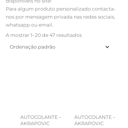
disponíveis no site!
Para algum produto personalizado contacta-
nos por mensagem privada nas redes sociais,
whatsapp ou email.
A mostrar 1–20 de 47 resultados
Price
Price
range:
range:
2,00 €
2,00 €
through
through
8,00 €
8,00 €
AUTOCOLANTE –
AUTOCOLANTE –
AKRAPOVIC
AKRAPOVIC