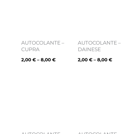
through
through
8,00 €
8,00 €
AUTOCOLANTE –
AUTOCOLANTE –
CUPRA
DAINESE
2,00
€
–
8,00
€
2,00
€
–
8,00
€
Price
Price
range:
range:
2,00 €
2,00 €
through
through
8,00 €
8,00 €