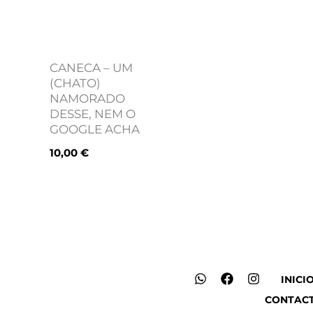
CANECA – UM
(CHATO)
NAMORADO
DESSE, NEM O
GOOGLE ACHA
10,00
€
W
F
I
INICI
h
a
n
CONTAC
a
c
s