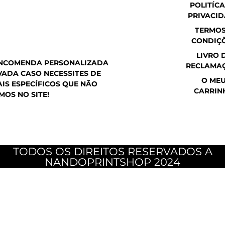
t
e
t
POLITÍCA
s
b
a
PRIVACI
a
o
g
p
o
r
TERMOS
p
k
a
CONDIÇ
m
LIVRO 
ENCOMENDA PERSONALIZADA
RECLAMA
ADA CASO NECESSITES DE
O ME
IS ESPECÍFICOS QUE NÃO
CARRIN
MOS NO SITE!
TODOS OS DIREITOS RESERVADOS A
NANDOPRINTSHOP 2024