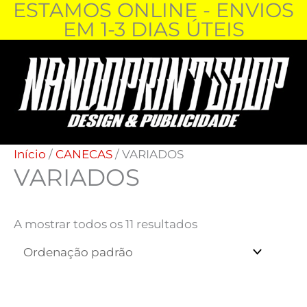
ESTAMOS ONLINE - ENVIOS
Skip
EM 1-3 DIAS ÚTEIS
to
content
Início
/
CANECAS
/ VARIADOS
VARIADOS
A mostrar todos os 11 resultados