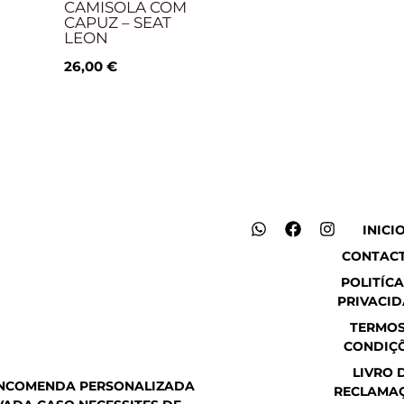
CAMISOLA COM
CAPUZ – SEAT
LEON
26,00
€
W
F
I
INICI
h
a
n
CONTAC
a
c
s
t
e
t
POLITÍCA
s
b
a
PRIVACI
a
o
g
p
o
r
TERMOS
p
k
a
CONDIÇ
m
LIVRO 
ENCOMENDA PERSONALIZADA
RECLAMA