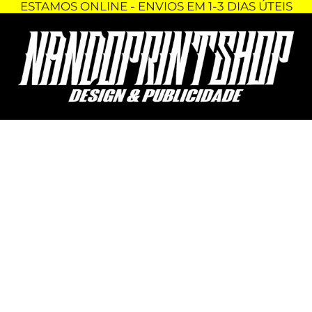
ESTAMOS ONLINE - ENVIOS EM 1-3 DIAS ÚTEIS
Skip
Quantidade
to
de
content
TSHIRT
-
NISSAN
PATROL