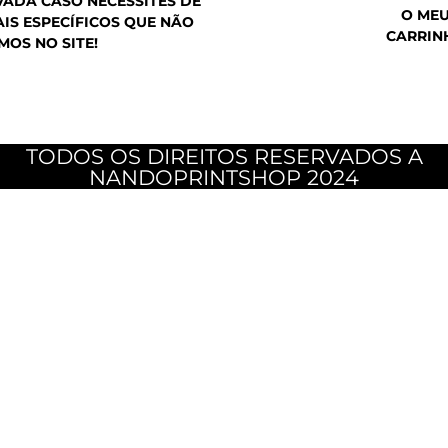
ADA CASO NECESSITES DE
O ME
IS ESPECÍFICOS QUE NÃO
CARRIN
MOS NO SITE!
TODOS OS DIREITOS RESERVADOS A
NANDOPRINTSHOP 2024