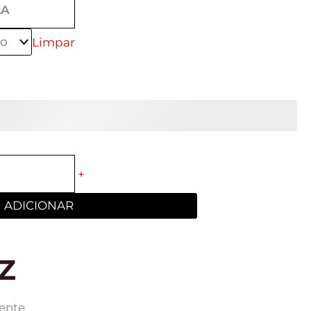
LA
Limpar
+
ADICIONAR
Z
uente