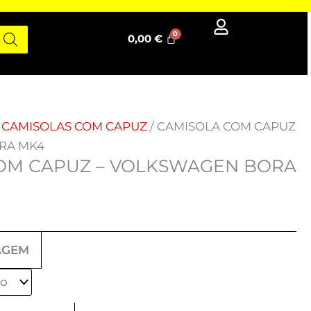
0,00
€
/
CAMISOLAS COM CAPUZ
/ CAMISOLA COM CAPUZ
RA MK4
OM CAPUZ – VOLKSWAGEN BORA
AGEM