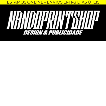
ESTAMOS ONLINE - ENVIOS EM 1-3 DIAS ÚTEIS
Skip
Quantidade
to
de
content
CAMISOLA
SEM
CAPUZ
-
STRANGER
THINGS