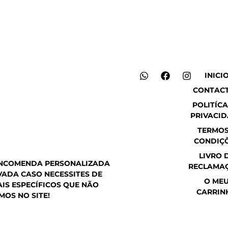
W
F
I
INICI
h
a
n
CONTAC
a
c
s
t
e
t
POLITÍCA
s
b
a
PRIVACI
a
o
g
p
o
r
TERMOS
p
k
a
CONDIÇ
m
LIVRO 
ENCOMENDA PERSONALIZADA
RECLAMA
ADA CASO NECESSITES DE
O ME
IS ESPECÍFICOS QUE NÃO
CARRIN
MOS NO SITE!