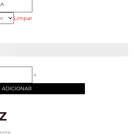
LA
Limpar
+
ADICIONAR
Z
uente