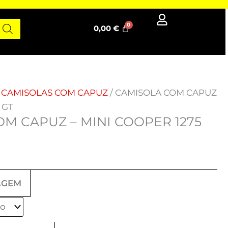
0,00
€
/
CAMISOLAS COM CAPUZ
/ CAMISOLA COM CAPUZ
 GT
M CAPUZ – MINI COOPER 1275
AGEM