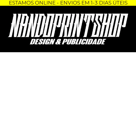
ESTAMOS ONLINE - ENVIOS EM 1-3 DIAS ÚTEIS
Skip
Quantidade
to
de
content
CANECA
-
UM
(CHATO)
NAMORADO
DESSE,
NEM
O
GOOGLE
ACHA