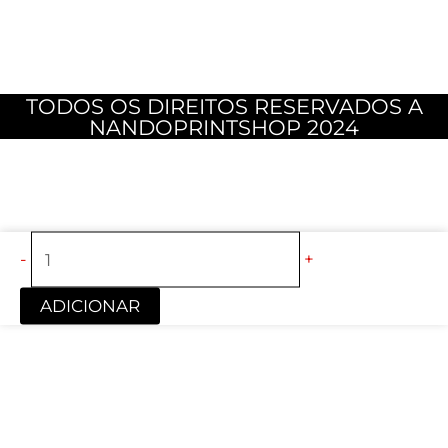
TODOS OS DIREITOS RESERVADOS A
NANDOPRINTSHOP 2024
Quantidade
-
+
de
CANECA
ADICIONAR
-
UM
(CHATO)
NAMORADO
DESSE,