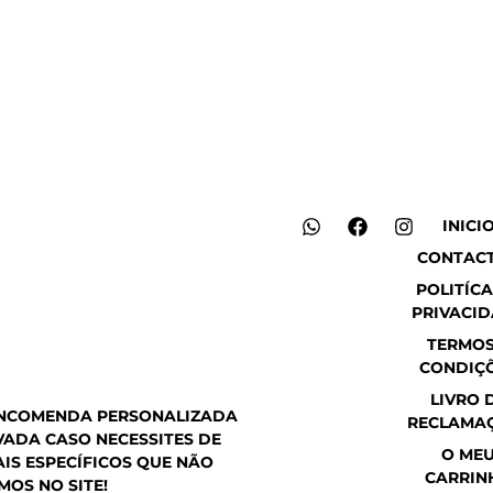
W
F
I
INICI
h
a
n
CONTAC
a
c
s
t
e
t
POLITÍCA
s
b
a
PRIVACI
a
o
g
p
o
r
TERMOS
p
k
a
CONDIÇ
m
LIVRO 
ENCOMENDA PERSONALIZADA
RECLAMA
ADA CASO NECESSITES DE
O ME
IS ESPECÍFICOS QUE NÃO
CARRIN
MOS NO SITE!