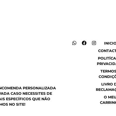
W
F
I
INICI
h
a
n
CONTAC
a
c
s
t
e
t
POLITÍCA
s
b
a
PRIVACI
a
o
g
p
o
r
TERMOS
p
k
a
CONDIÇ
m
LIVRO 
ENCOMENDA PERSONALIZADA
RECLAMA
ADA CASO NECESSITES DE
O ME
IS ESPECÍFICOS QUE NÃO
CARRIN
MOS NO SITE!