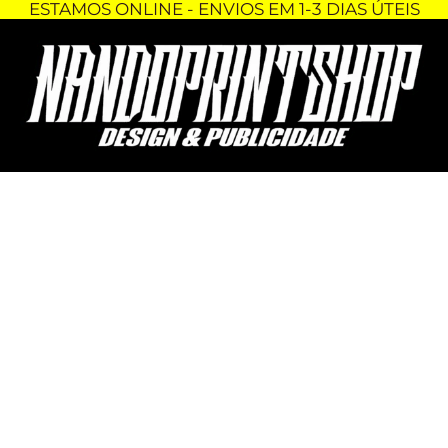
ESTAMOS ONLINE - ENVIOS EM 1-3 DIAS ÚTEIS
Skip
Quantidade
to
de
content
TSHIRT
-
PRETTY
GIRLS
ENJOY
MOTORSPORT.