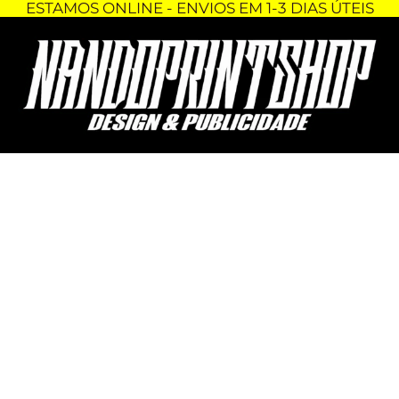
ESTAMOS ONLINE - ENVIOS EM 1-3 DIAS ÚTEIS
Skip
Quantidade
to
de
content
TSHIRT
-
MINI
COOPER