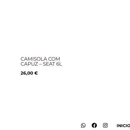
CAMISOLA COM
CAPUZ – SEAT 6L
26,00
€
W
F
I
INICI