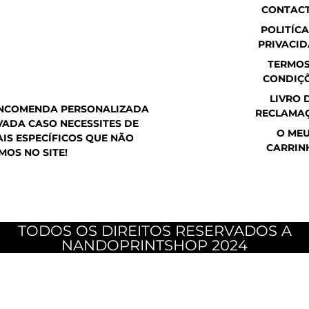
h
a
n
CONTAC
a
c
s
t
e
t
POLITÍCA
s
b
a
PRIVACI
a
o
g
p
o
r
TERMOS
p
k
a
CONDIÇ
m
LIVRO 
ENCOMENDA PERSONALIZADA
RECLAMA
ADA CASO NECESSITES DE
O ME
IS ESPECÍFICOS QUE NÃO
CARRIN
MOS NO SITE!
TODOS OS DIREITOS RESERVADOS A
NANDOPRINTSHOP 2024