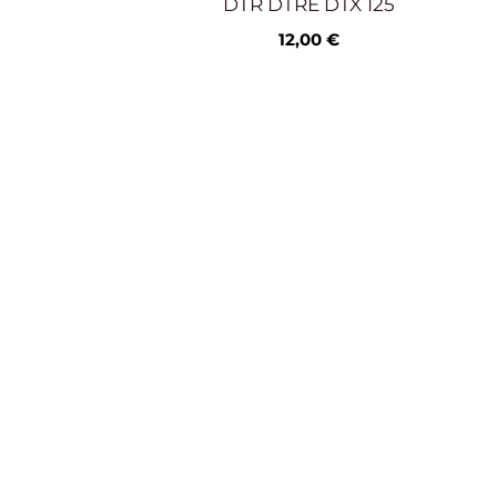
DTR DTRE DTX 125
12,00
€