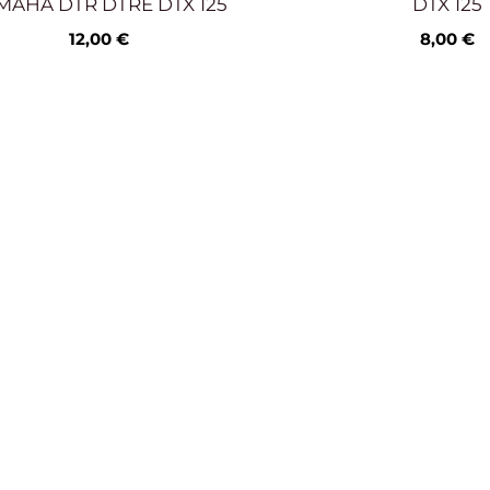
MAHA DTR DTRE DTX 125
DTX 125
12,00
€
8,00
€