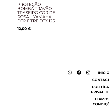
PROTEÇÃO
BOMBA TRAVÃO
TRASEIRO COR DE
ROSA – YAMAHA
DTR DTRE DTX 125
12,00
€
W
F
I
INICI
h
a
n
CONTAC
a
c
s
t
e
t
POLITÍCA
s
b
a
PRIVACI
a
o
g
p
o
r
TERMOS
p
k
a
CONDIÇ
m