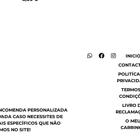
W
F
I
INICI
h
a
n
CONTAC
a
c
s
t
e
t
POLITÍCA
s
b
a
PRIVACI
a
o
g
p
o
r
TERMOS
p
k
a
CONDIÇ
m
LIVRO 
ENCOMENDA PERSONALIZADA
RECLAMA
ADA CASO NECESSITES DE
O ME
IS ESPECÍFICOS QUE NÃO
CARRIN
MOS NO SITE!