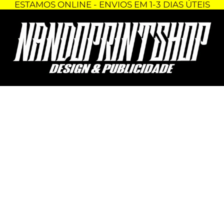
ESTAMOS ONLINE - ENVIOS EM 1-3 DIAS ÚTEIS
Skip
Quantidade
to
de
content
TAMPA
AUTOLUBE
-
YAMAHA
DT50
LC
LCD
LCDE