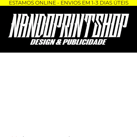
ESTAMOS ONLINE - ENVIOS EM 1-3 DIAS ÚTEIS
Skip
Quantidade
to
de
content
PORTA-
CHAVES
TECIDO
-
TMAX