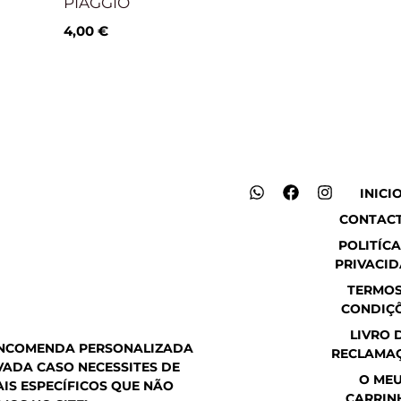
PIAGGIO
4,00
€
W
F
I
INICI
h
a
n
CONTAC
a
c
s
t
e
t
POLITÍCA
s
b
a
PRIVACI
a
o
g
p
o
r
TERMOS
p
k
a
CONDIÇ
m
LIVRO 
ENCOMENDA PERSONALIZADA
RECLAMA
ADA CASO NECESSITES DE
O ME
IS ESPECÍFICOS QUE NÃO
CARRIN