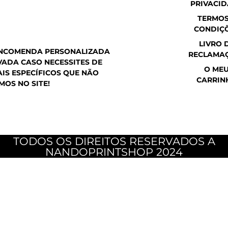
PRIVACI
a
o
g
p
o
r
TERMOS
p
k
a
CONDIÇ
m
LIVRO 
ENCOMENDA PERSONALIZADA
RECLAMA
ADA CASO NECESSITES DE
O ME
IS ESPECÍFICOS QUE NÃO
CARRIN
MOS NO SITE!
TODOS OS DIREITOS RESERVADOS A
NANDOPRINTSHOP 2024