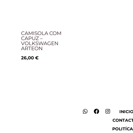
CAMISOLA COM
CAPUZ –
VOLKSWAGEN
ARTEON
26,00
€
W
F
I
INICI
h
a
n
CONTAC
a
c
s
t
e
t
POLITÍCA
s
b
a