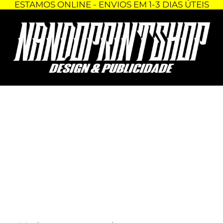
ESTAMOS ONLINE - ENVIOS EM 1-3 DIAS ÚTEIS
Skip
Quantidade
to
de
content
PORTA-
CHAVES
TECIDO
-
VOLKSWAGEN