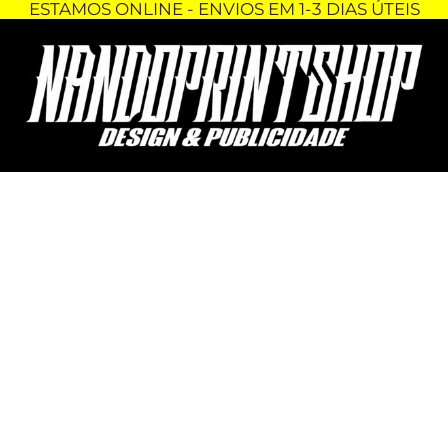
ESTAMOS ONLINE - ENVIOS EM 1-3 DIAS ÚTEIS
Skip
Quantidade
to
de
content
PORTA-
CHAVES
-
SUPER
MARIO