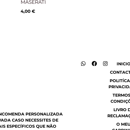
MASERATI
4,00
€
W
F
I
INICI
h
a
n
CONTAC
a
c
s
t
e
t
POLITÍCA
s
b
a
PRIVACI
a
o
g
p
o
r
TERMOS
p
k
a
CONDIÇ
m
LIVRO 
ENCOMENDA PERSONALIZADA
RECLAMA
ADA CASO NECESSITES DE
O ME
IS ESPECÍFICOS QUE NÃO