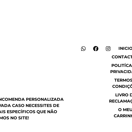
W
F
I
INICI
h
a
n
CONTAC
a
c
s
t
e
t
POLITÍCA
s
b
a
PRIVACI
a
o
g
p
o
r
TERMOS
p
k
a
CONDIÇ
m
LIVRO 
ENCOMENDA PERSONALIZADA
RECLAMA
ADA CASO NECESSITES DE
O ME
IS ESPECÍFICOS QUE NÃO
CARRIN
MOS NO SITE!