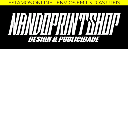
ESTAMOS ONLINE - ENVIOS EM 1-3 DIAS ÚTEIS
Skip
Quantidade
to
de
content
PORTA-
CHAVES
-
STRANGER
THINGS
-
CREEL
HOUSE