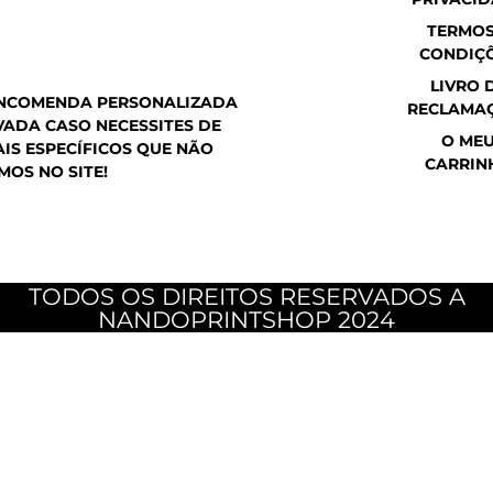
a
o
g
p
o
r
TERMOS
p
k
a
CONDIÇ
m
LIVRO 
ENCOMENDA PERSONALIZADA
RECLAMA
ADA CASO NECESSITES DE
O ME
IS ESPECÍFICOS QUE NÃO
CARRIN
MOS NO SITE!
TODOS OS DIREITOS RESERVADOS A
NANDOPRINTSHOP 2024