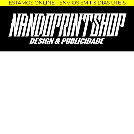
ESTAMOS ONLINE - ENVIOS EM 1-3 DIAS ÚTEIS
Skip
Quantidade
to
de
content
PORTA-
CHAVES
-
STRANGER
THINGS
-
AHOY