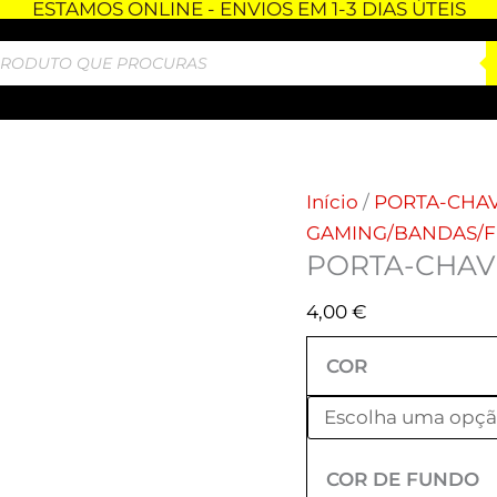
ESTAMOS ONLINE - ENVIOS EM 1-3 DIAS ÚTEIS
Quantidade
de
PORTA-
CHAVES
-
RIOT
GAMES
Início
/
PORTA-CHA
GAMING/BANDAS/FI
PORTA-CHAVE
4,00
€
COR
COR DE FUNDO