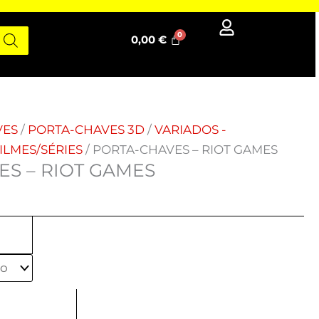
0,00
€
VES
/
PORTA-CHAVES 3D
/
VARIADOS -
LMES/SÉRIES
/ PORTA-CHAVES – RIOT GAMES
S – RIOT GAMES