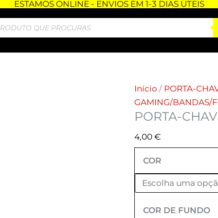
ESTAMOS ONLINE - ENVIOS EM 1-3 DIAS ÚTEIS
Quantidade
de
PORTA-
CHAVES
-
CHAINSAWMAN
Início
/
PORTA-CHA
GAMING/BANDAS/FI
PORTA-CHAV
4,00
€
COR
COR DE FUNDO