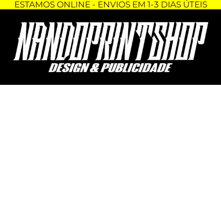
ESTAMOS ONLINE - ENVIOS EM 1-3 DIAS ÚTEIS
Skip
Quantidade
to
de
content
PORTA-
CHAVES
-
BLIZZARD