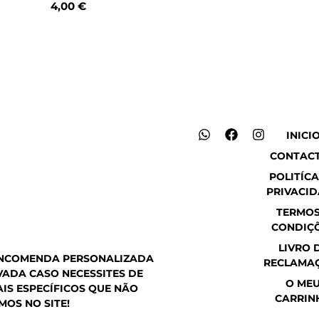
4,00
€
W
F
I
INICI
h
a
n
CONTAC
a
c
s
t
e
t
POLITÍCA
s
b
a
PRIVACI
a
o
g
p
o
r
TERMOS
p
k
a
CONDIÇ
m
LIVRO 
ENCOMENDA PERSONALIZADA
RECLAMA
ADA CASO NECESSITES DE
O ME
IS ESPECÍFICOS QUE NÃO
CARRIN
MOS NO SITE!