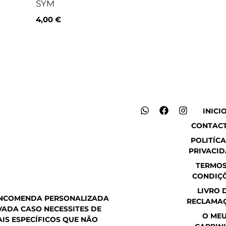
SYM
4,00
€
W
F
I
INICI
h
a
n
CONTAC
a
c
s
t
e
t
POLITÍCA
s
b
a
PRIVACI
a
o
g
p
o
r
TERMOS
p
k
a
CONDIÇ
m
LIVRO 
ENCOMENDA PERSONALIZADA
RECLAMA
ADA CASO NECESSITES DE
O ME
IS ESPECÍFICOS QUE NÃO