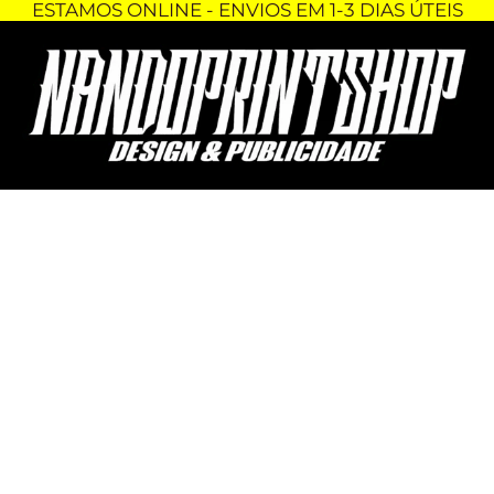
ESTAMOS ONLINE - ENVIOS EM 1-3 DIAS ÚTEIS
Skip
Quantidade
to
de
content
PORTA-
CHAVES
-
APEX
LEGENDS