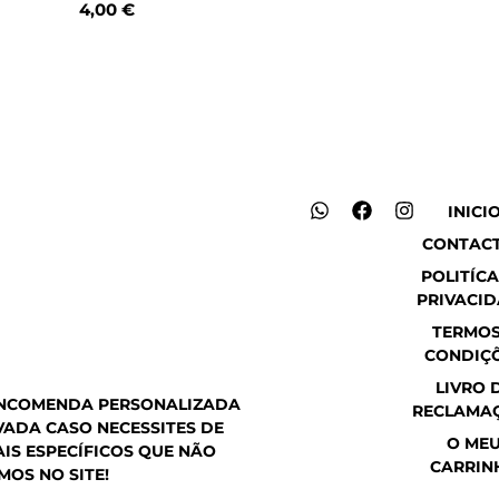
4,00
€
W
F
I
INICI
h
a
n
CONTAC
a
c
s
t
e
t
POLITÍCA
s
b
a
PRIVACI
a
o
g
p
o
r
TERMOS
p
k
a
CONDIÇ
m
LIVRO 
ENCOMENDA PERSONALIZADA
RECLAMA
ADA CASO NECESSITES DE
O ME
IS ESPECÍFICOS QUE NÃO
CARRIN
MOS NO SITE!