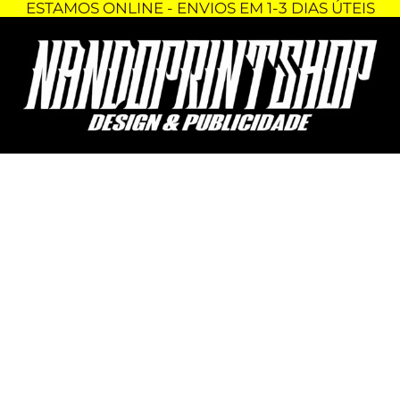
ESTAMOS ONLINE - ENVIOS EM 1-3 DIAS ÚTEIS
Skip
Quantidade
to
de
content
PORTA-
CHAVES
-
AMD