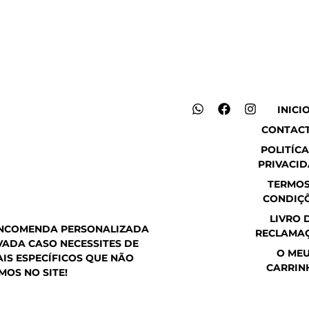
W
F
I
INICI
h
a
n
CONTAC
a
c
s
t
e
t
POLITÍCA
s
b
a
PRIVACI
a
o
g
p
o
r
TERMOS
p
k
a
CONDIÇ
m
LIVRO 
ENCOMENDA PERSONALIZADA
RECLAMA
ADA CASO NECESSITES DE
O ME
IS ESPECÍFICOS QUE NÃO
CARRIN
MOS NO SITE!