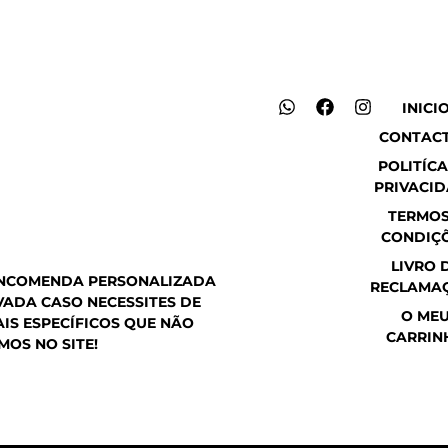
W
F
I
INICI
h
a
n
CONTAC
a
c
s
t
e
t
POLITÍCA
s
b
a
PRIVACI
a
o
g
p
o
r
TERMOS
p
k
a
CONDIÇ
m
LIVRO 
ENCOMENDA PERSONALIZADA
RECLAMA
ADA CASO NECESSITES DE
O ME
IS ESPECÍFICOS QUE NÃO
CARRIN
MOS NO SITE!