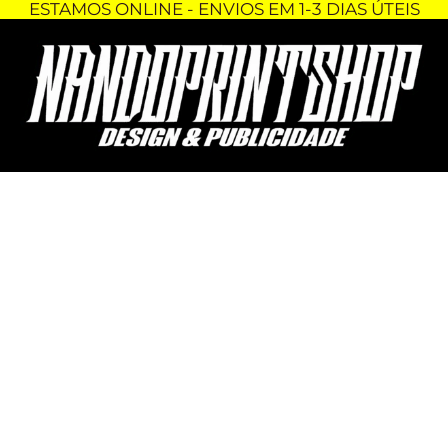
ESTAMOS ONLINE - ENVIOS EM 1-3 DIAS ÚTEIS
Skip
Quantidade
to
de
content
KIT
AUTOCOLANTES
YAMAHA
XT660R
ENDURO
(Sem
fundo)