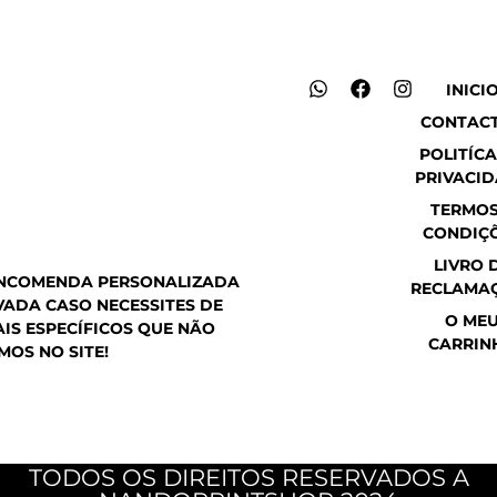
W
F
I
INICI
h
a
n
CONTAC
a
c
s
t
e
t
POLITÍCA
s
b
a
PRIVACI
a
o
g
p
o
r
TERMOS
p
k
a
CONDIÇ
m
LIVRO 
ENCOMENDA PERSONALIZADA
RECLAMA
ADA CASO NECESSITES DE
O ME
IS ESPECÍFICOS QUE NÃO
CARRIN
MOS NO SITE!
TODOS OS DIREITOS RESERVADOS A