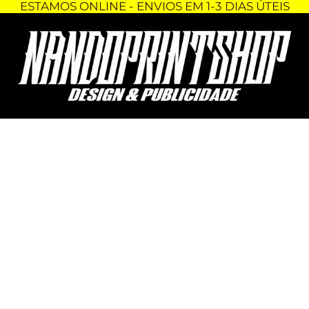
ESTAMOS ONLINE - ENVIOS EM 1-3 DIAS ÚTEIS
Skip
Quantidade
to
de
content
KIT
AUTOCOLANTES
YAMAHA
DT
50
LCD
-
CINZA
/
VERMELHO