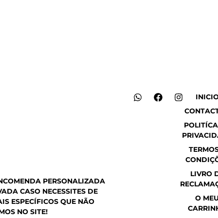
W
F
I
INICI
h
a
n
CONTAC
a
c
s
t
e
t
POLITÍCA
s
b
a
PRIVACI
a
o
g
p
o
r
TERMOS
p
k
a
CONDIÇ
m
LIVRO 
ENCOMENDA PERSONALIZADA
RECLAMA
ADA CASO NECESSITES DE
O ME
IS ESPECÍFICOS QUE NÃO
CARRIN
MOS NO SITE!