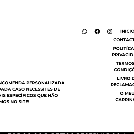
W
F
I
INICI
h
a
n
CONTAC
a
c
s
t
e
t
POLITÍCA
s
b
a
PRIVACI
a
o
g
p
o
r
TERMOS
p
k
a
CONDIÇ
m
LIVRO 
ENCOMENDA PERSONALIZADA
RECLAMA
ADA CASO NECESSITES DE
O ME
IS ESPECÍFICOS QUE NÃO
CARRIN
MOS NO SITE!