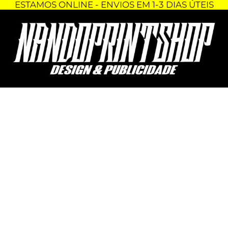
ESTAMOS ONLINE - ENVIOS EM 1-3 DIAS ÚTEIS
Skip
Quantidade
to
de
content
KIT
AUTOCOLANTES
YAMAHA
DT
50
LC
-
PRETO
E
VERMELHO