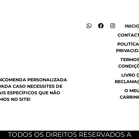
W
F
I
INICI
h
a
n
CONTAC
a
c
s
t
e
t
POLITÍCA
s
b
a
PRIVACI
a
o
g
p
o
r
TERMOS
p
k
a
CONDIÇ
m
LIVRO 
ENCOMENDA PERSONALIZADA
RECLAMA
ADA CASO NECESSITES DE
O ME
IS ESPECÍFICOS QUE NÃO
CARRIN
MOS NO SITE!
TODOS OS DIREITOS RESERVADOS A