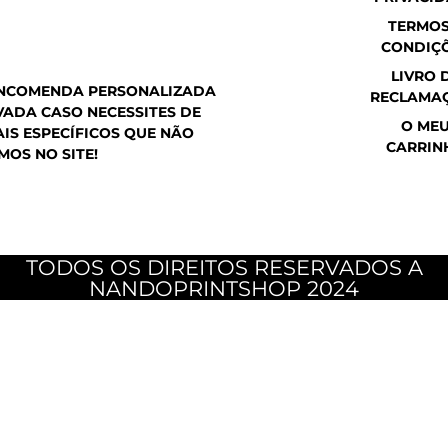
a
o
g
p
o
r
TERMOS
p
k
a
CONDIÇ
m
LIVRO 
ENCOMENDA PERSONALIZADA
RECLAMA
ADA CASO NECESSITES DE
O ME
IS ESPECÍFICOS QUE NÃO
CARRIN
MOS NO SITE!
TODOS OS DIREITOS RESERVADOS A
NANDOPRINTSHOP 2024