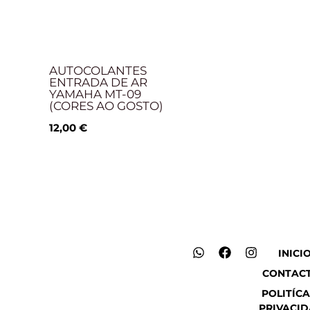
AUTOCOLANTES
ENTRADA DE AR
YAMAHA MT-09
(CORES AO GOSTO)
12,00
€
W
F
I
INICI
h
a
n
CONTAC
a
c
s
t
e
t
POLITÍCA
s
b
a
PRIVACI