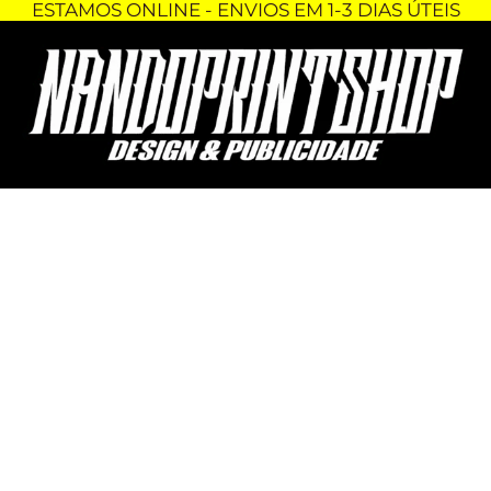
ESTAMOS ONLINE - ENVIOS EM 1-3 DIAS ÚTEIS
Skip
Quantidade
to
de
content
FOLHA
DE
AUTOCOLANTES
-
HONDA