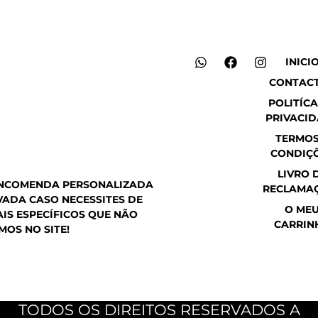
W
F
I
INICI
h
a
n
CONTAC
a
c
s
t
e
t
POLITÍCA
s
b
a
PRIVACI
a
o
g
p
o
r
TERMOS
p
k
a
CONDIÇ
m
LIVRO 
ENCOMENDA PERSONALIZADA
RECLAMA
ADA CASO NECESSITES DE
O ME
IS ESPECÍFICOS QUE NÃO
CARRIN
MOS NO SITE!
TODOS OS DIREITOS RESERVADOS A