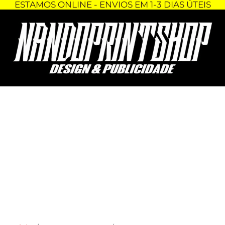
ESTAMOS ONLINE - ENVIOS EM 1-3 DIAS ÚTEIS
Skip
Quantidade
to
de
content
FITA
DE
PESCOÇO
-
IBIZA
RACING