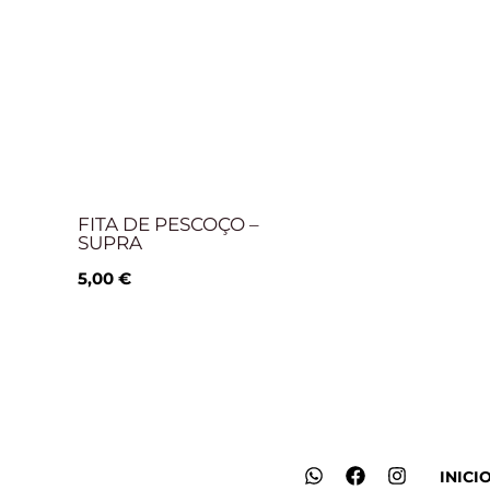
FITA DE PESCOÇO –
SUPRA
5,00
€
W
F
I
INICI