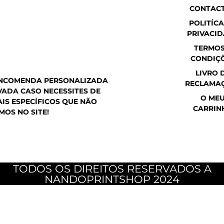
h
a
n
CONTAC
a
c
s
t
e
t
POLITÍCA
s
b
a
PRIVACI
a
o
g
p
o
r
TERMOS
p
k
a
CONDIÇ
m
LIVRO 
ENCOMENDA PERSONALIZADA
RECLAMA
ADA CASO NECESSITES DE
O ME
IS ESPECÍFICOS QUE NÃO
CARRIN
MOS NO SITE!
TODOS OS DIREITOS RESERVADOS A
NANDOPRINTSHOP 2024