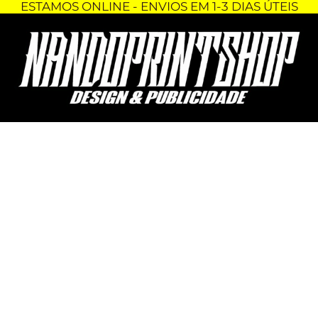
ESTAMOS ONLINE - ENVIOS EM 1-3 DIAS ÚTEIS
Skip
Quantidade
to
de
content
DECORAÇÃO
3D
-
MARVEL