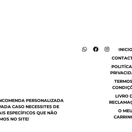
W
F
I
INICI
h
a
n
CONTAC
a
c
s
t
e
t
POLITÍCA
s
b
a
PRIVACI
a
o
g
p
o
r
TERMOS
p
k
a
CONDIÇ
m
LIVRO 
ENCOMENDA PERSONALIZADA
RECLAMA
ADA CASO NECESSITES DE
O ME
IS ESPECÍFICOS QUE NÃO
CARRIN
MOS NO SITE!