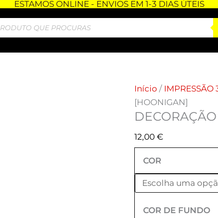
ESTAMOS ONLINE - ENVIOS EM 1-3 DIAS ÚTEIS
Quantidade
de
DECORAÇÃO
3D
-
[HOONIGAN]
Início
/
IMPRESSÃO 
[HOONIGAN]
DECORAÇÃO 
12,00
€
COR
COR DE FUNDO