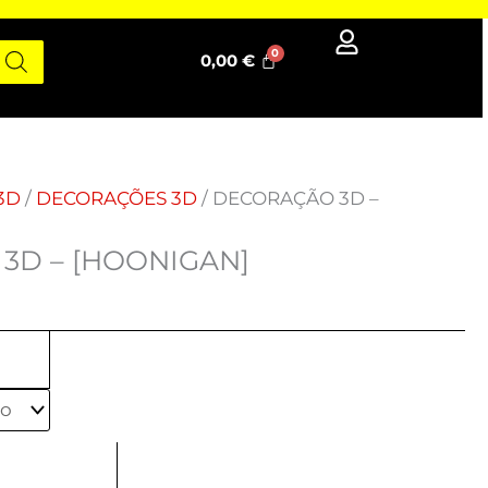
0,00
€
3D
/
DECORAÇÕES 3D
/ DECORAÇÃO 3D –
3D – [HOONIGAN]