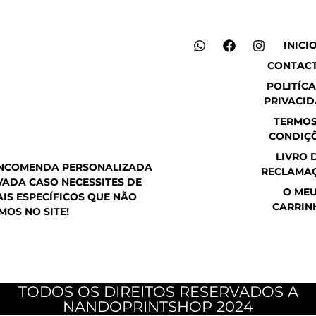
W
F
I
INICI
h
a
n
CONTAC
a
c
s
t
e
t
POLITÍCA
s
b
a
PRIVACI
a
o
g
p
o
r
TERMOS
p
k
a
CONDIÇ
m
LIVRO 
ENCOMENDA PERSONALIZADA
RECLAMA
ADA CASO NECESSITES DE
O ME
IS ESPECÍFICOS QUE NÃO
CARRIN
MOS NO SITE!
TODOS OS DIREITOS RESERVADOS A
NANDOPRINTSHOP 2024