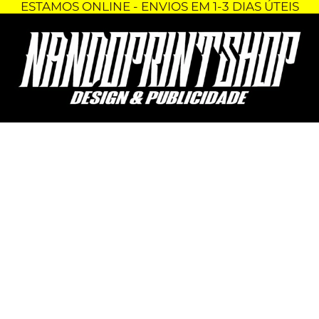
ESTAMOS ONLINE - ENVIOS EM 1-3 DIAS ÚTEIS
Skip
Quantidade
to
de
content
DECORAÇÃO
3D
-
FRIENDS