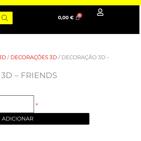
0,00
€
3D
/
DECORAÇÕES 3D
/ DECORAÇÃO 3D –
3D – FRIENDS
+
ADICIONAR