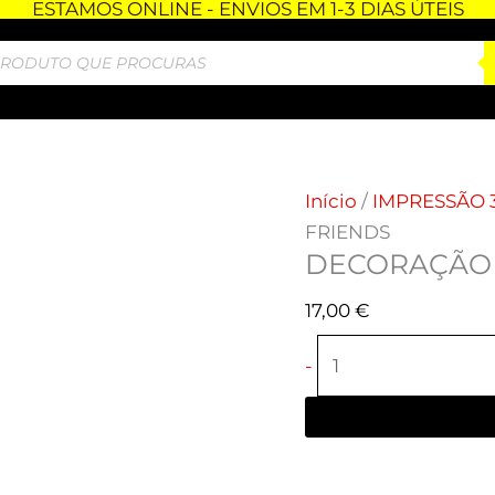
ESTAMOS ONLINE - ENVIOS EM 1-3 DIAS ÚTEIS
Quantidade
de
DECORAÇÃO
3D
-
FRIENDS
Início
/
IMPRESSÃO 
FRIENDS
DECORAÇÃO 
17,00
€
-