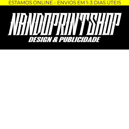
ESTAMOS ONLINE - ENVIOS EM 1-3 DIAS ÚTEIS
Skip
Quantidade
to
de
content
CANECA
-
TESLA