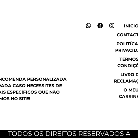
W
F
I
INICI
h
a
n
CONTAC
a
c
s
t
e
t
POLITÍCA
s
b
a
PRIVACI
a
o
g
p
o
r
TERMOS
p
k
a
CONDIÇ
m
LIVRO 
ENCOMENDA PERSONALIZADA
RECLAMA
ADA CASO NECESSITES DE
O ME
IS ESPECÍFICOS QUE NÃO
CARRIN
MOS NO SITE!
TODOS OS DIREITOS RESERVADOS A