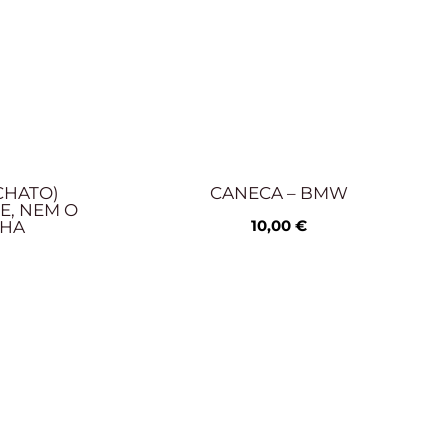
CHATO)
CANECA – BMW
, NEM O
10,00
€
CHA