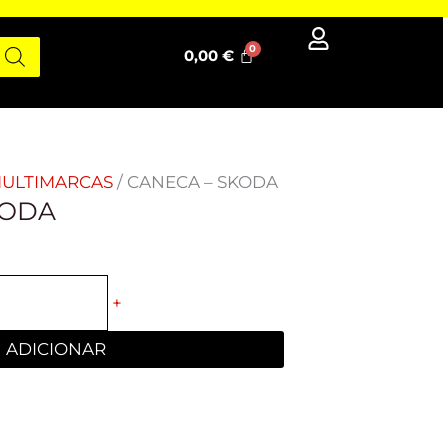
0,00
€
ULTIMARCAS
/ CANECA – SKODA
KODA
+
ADICIONAR