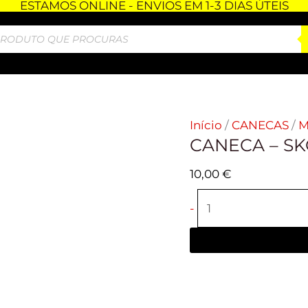
ESTAMOS ONLINE - ENVIOS EM 1-3 DIAS ÚTEIS
Quantidade
de
CANECA
-
SKODA
Início
/
CANECAS
/
M
CANECA – S
10,00
€
-