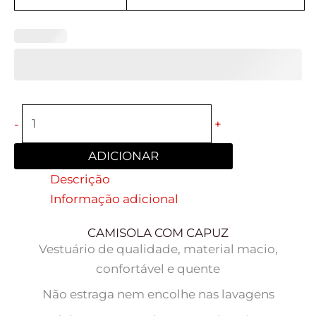
-
+
ADICIONAR
Descrição
Informação adicional
CAMISOLA COM CAPUZ
Vestuário de qualidade, material macio,
confortável e quente
Não estraga nem encolhe nas lavagens