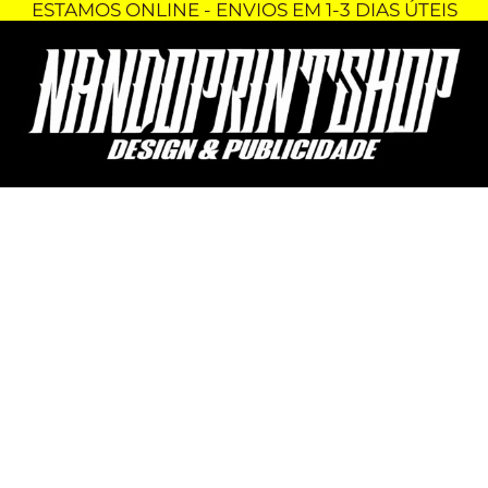
ESTAMOS ONLINE - ENVIOS EM 1-3 DIAS ÚTEIS
Skip
Quantidade
to
de
content
CAMISOLA
COM
CAPUZ
-
TOYOTA
SUPRA
MK4