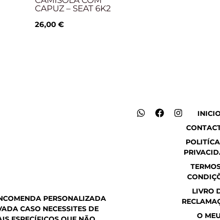
CAMISOLA COM
CAPUZ – SEAT 6K2
26,00
€
W
F
I
INICI
h
a
n
CONTAC
a
c
s
t
e
t
POLITÍCA
s
b
a
PRIVACI
a
o
g
p
o
r
TERMOS
p
k
a
CONDIÇ
m
LIVRO 
ENCOMENDA PERSONALIZADA
RECLAMA
ADA CASO NECESSITES DE
O ME
IS ESPECÍFICOS QUE NÃO