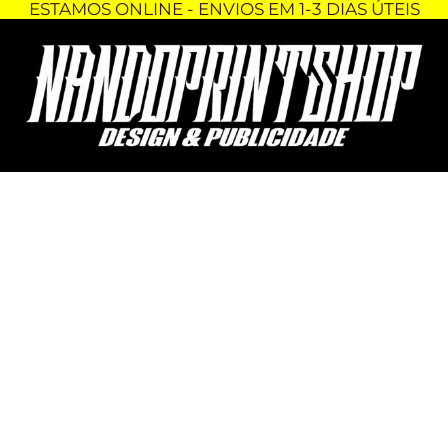
ESTAMOS ONLINE - ENVIOS EM 1-3 DIAS ÚTEIS
Skip
Quantidade
to
de
content
CAMISOLA
COM
CAPUZ
-
NISSAN
PATROL
Y61