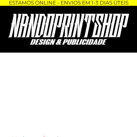
ESTAMOS ONLINE - ENVIOS EM 1-3 DIAS ÚTEIS
Skip
Quantidade
to
de
content
CAMISOLA
COM
CAPUZ
-
DIA
DO
PAI
-
MELHOR
PAI
SEMPRE