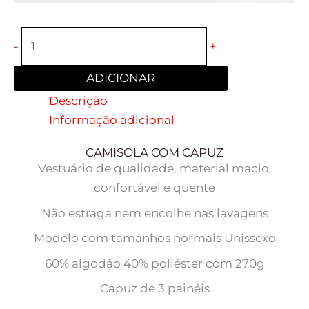
-
+
ADICIONAR
Descrição
Informação adicional
CAMISOLA COM CAPUZ
Vestuário de qualidade, material macio,
confortável e quente
Não estraga nem encolhe nas lavagens
Modelo com tamanhos normais Unissexo
60% algodão 40% poliéster com 270g
Capuz de 3 painéis