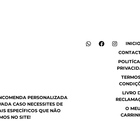
W
F
I
INICI
h
a
n
CONTAC
a
c
s
t
e
t
POLITÍCA
s
b
a
PRIVACI
a
o
g
p
o
r
TERMOS
p
k
a
CONDIÇ
m
LIVRO 
ENCOMENDA PERSONALIZADA
RECLAMA
ADA CASO NECESSITES DE
O ME
IS ESPECÍFICOS QUE NÃO
CARRIN
MOS NO SITE!