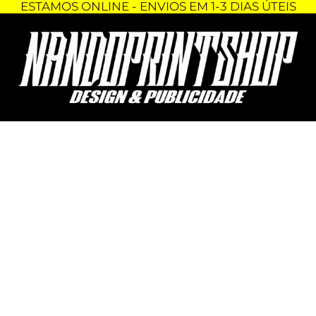
ESTAMOS ONLINE - ENVIOS EM 1-3 DIAS ÚTEIS
Skip
Quantidade
to
de
content
BONÉ
-
YAMAHA
RACING
(CORES
AO
GOSTO)