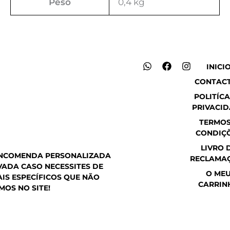
Peso
0,4 kg
W
F
I
INICI
h
a
n
CONTAC
a
c
s
t
e
t
POLITÍCA
s
b
a
PRIVACI
a
o
g
p
o
r
TERMOS
p
k
a
CONDIÇ
m
LIVRO 
ENCOMENDA PERSONALIZADA
RECLAMA
ADA CASO NECESSITES DE
O ME
IS ESPECÍFICOS QUE NÃO
CARRIN
MOS NO SITE!