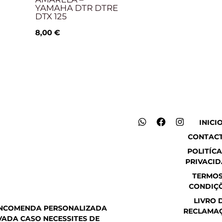
YAMAHA DTR DTRE
DTX 125
8,00
€
W
F
I
INICI
h
a
n
CONTAC
a
c
s
t
e
t
POLITÍCA
s
b
a
PRIVACI
a
o
g
p
o
r
TERMOS
p
k
a
CONDIÇ
m
LIVRO 
ENCOMENDA PERSONALIZADA
RECLAMA
ADA CASO NECESSITES DE