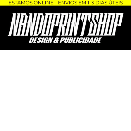
ESTAMOS ONLINE - ENVIOS EM 1-3 DIAS ÚTEIS
Skip
Quantidade
to
de
content
BASES
PARA
COPOS
-
NARUTO