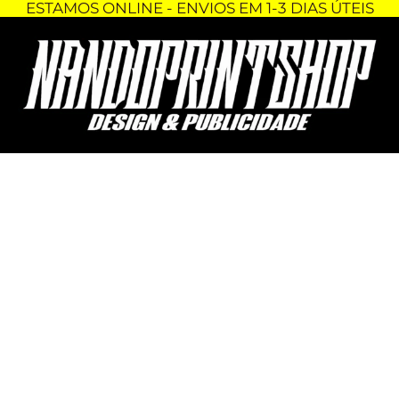
ESTAMOS ONLINE - ENVIOS EM 1-3 DIAS ÚTEIS
Skip
Quantidade
to
de
content
BASES
PARA
COPOS
-
NARUTO