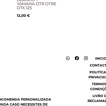
YAMAHA DTR DTRE
DTX 125
12,00
€
W
F
I
INICI
h
a
n
CONTAC
a
c
s
t
e
t
POLITÍCA
s
b
a
PRIVACI
a
o
g
p
o
r
TERMOS
p
k
a
CONDIÇ
m
LIVRO 
ENCOMENDA PERSONALIZADA
RECLAMA
ADA CASO NECESSITES DE