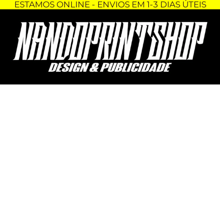
ESTAMOS ONLINE - ENVIOS EM 1-3 DIAS ÚTEIS
Skip
Quantidade
to
de
content
BASES
PARA
COPOS
-
GRAN
TURISMO