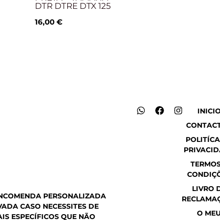
DTR DTRE DTX 125
16,00
€
W
F
I
INICI
h
a
n
CONTAC
a
c
s
t
e
t
POLITÍCA
s
b
a
PRIVACI
a
o
g
p
o
r
TERMOS
p
k
a
CONDIÇ
m
LIVRO 
ENCOMENDA PERSONALIZADA
RECLAMA
ADA CASO NECESSITES DE
O ME
IS ESPECÍFICOS QUE NÃO