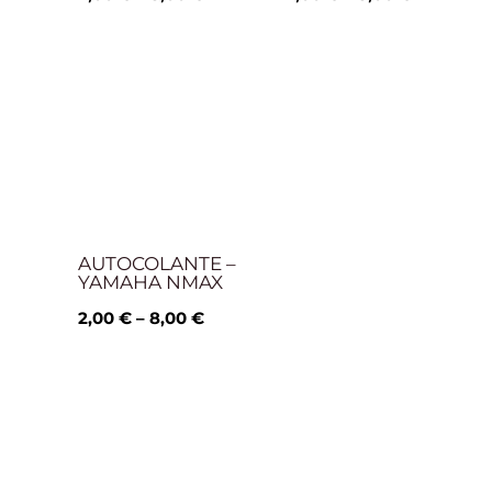
Price
range:
2,00 €
through
8,00 €
AUTOCOLANTE –
YAMAHA NMAX
2,00
€
–
8,00
€