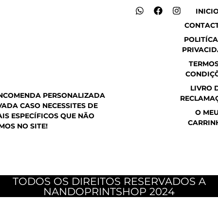
W
F
I
INICI
h
a
n
CONTAC
a
c
s
t
e
t
POLITÍCA
s
b
a
PRIVACI
a
o
g
p
o
r
TERMOS
p
k
a
CONDIÇ
m
LIVRO 
ENCOMENDA PERSONALIZADA
RECLAMA
ADA CASO NECESSITES DE
O ME
IS ESPECÍFICOS QUE NÃO
CARRIN
MOS NO SITE!
TODOS OS DIREITOS RESERVADOS A
NANDOPRINTSHOP 2024